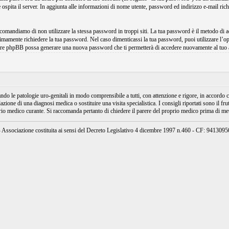
ospita il server. In aggiunta alle informazioni di nome utente, password ed indirizzo e-mail ri
raccomandiamo di non utilizzare la stessa password in troppi siti. La tua password è il metodo 
imamente richiedere la tua password. Nel caso dimenticassi la tua password, puoi utilizzare l
ftware phpBB possa generare una nuova password che ti permetterà di accedere nuovamente al tuo 
e patologie uro-genitali in modo comprensibile a tutti, con attenzione e rigore, in accordo con
ione di una diagnosi medica o sostituire una visita specialistica. I consigli riportati sono il fru
prio medico curante. Si raccomanda pertanto di chiedere il parere del proprio medico prima di mett
ssociazione costituita ai sensi del Decreto Legislativo 4 dicembre 1997 n.460 - CF: 94130