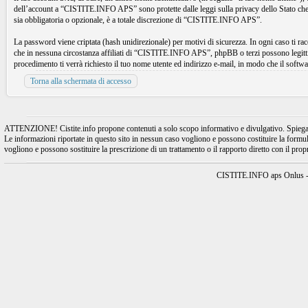
dell’account a “CISTITE.INFO APS” sono protette dalle leggi sulla privacy dello Stato che 
sia obbligatoria o opzionale, è a totale discrezione di “CISTITE.INFO APS”.
La password viene criptata (hash unidirezionale) per motivi di sicurezza. In ogni caso ti 
che in nessuna circostanza affiliati di “CISTITE.INFO APS”, phpBB o terzi possono legitt
procedimento ti verrà richiesto il tuo nome utente ed indirizzo e-mail, in modo che il so
Torna alla schermata di accesso
ATTENZIONE! Cistite.info propone contenuti a solo scopo informativo e divulgativo. Spiegando l
Le informazioni riportate in questo sito in nessun caso vogliono e possono costituire la formulaz
vogliono e possono sostituire la prescrizione di un trattamento o il rapporto diretto con il pro
CISTITE.INFO aps Onlus - A