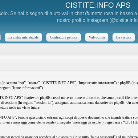
CISTITE.INFO APS
 solo. Se hai bisogno di aiuto vai in chat (fumetto rosa in basso 
nostro profilo Instagram (@cistite.info
La cistite interstiziale
Contrattura pelvica
Vulvodinia
La vescica
ti (in seguito “noi”, “nostro”, “CISTITE.INFO APS”, “https://cistite.info/forum”) e phpBB 
seguito “le tue informazioni”).
TE.INFO APS” il software phpBB creerà un certo numero di cookie, che sono piccoli file di test
imo di sessione (in seguito “session-id”), assegnato automaticamente dal software phpBB. Un te
ttura nelle tue visite future.
APS”, benché questi siano estranei agli scopi di questo documento che intende trattare solo q
ssi: inviare messaggi come utente ospite (in seguito “messaggi da ospite”), registrarsi a “CISTI
 una password da usare per accedere al tuo account (in seguito “la tua password”) ed un indirizzo 