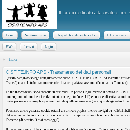
Il forum dedicato alla cistite e non
Home
Scrittura forum
Di quale tipo di cistite soffri?
Il D-mannosio
FAQ
Iscriviti
Login
Indice
CISTITE.INFO APS - Trattamento dei dati personali
Questo paragrafo spiega dettagliatamente come “CISTITE.INFO APS” ed eventuali affilia
Teams”) usano le informazioni raccolte durante qualsiasi sessione d’uso da te effettuata (in 
Le tue informazioni sono raccolte in due modi. In primo luogo, mentre si naviga in “CISTI
contengono solo un identificativo utente (in seguito “user-id”) ed un identificativo anon
usato per memorizzare gli argomenti letti da quelli ancora da leggere, quindi agevolando la le
Possiamo anche generare cookie esterni al software phpBB mentre navighi su “CISTITE.INFO 
dato da quello che tu inserisci volontariamente. Con questo sono intesi e non limitati ad e
l’accesso (di seguito “i tuoi messaggi”).
Il tuo account avrà, di base, un unico nome identificativo (in seguito “il tuo nome utente”),