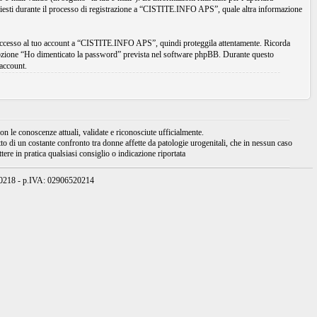
chiesti durante il processo di registrazione a “CISTITE.INFO APS”, quale altra informazione
di accesso al tuo account a “CISTITE.INFO APS”, quindi proteggila attentamente. Ricorda
’opzione “Ho dimenticato la password” prevista nel software phpBB. Durante questo
account.
 le conoscenze attuali, validate e riconosciute ufficialmente.
tto di un costante confronto tra donne affette da patologie urogenitali, che in nessun caso
ere in pratica qualsiasi consiglio o indicazione riportata
950218 - p.IVA: 02906520214