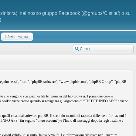
a sinistra), nel nostro gruppo Facebook (@groups/Cistite/) o sul
)
Infezioni vaginali
(in seguito “essi”, “loro”, “phpBB software”, “www.phpbb.com”, “phpBB Group”, “phpBB
o che vengono scaricati nei file temporanei del tuo browser. I primi due cookie
rzo cookie viene creato quando si naviga tra gli argomenti di “CISTITE.INFO APS” e viene
uelli creati dal software phpBB. Il secondo metodo di raccolta delle tue informazioni è
TE.INFO APS” (in seguito “il tuo account”) e l’invio di messaggi dopo la registrazione e
e-mail valido (in seguito “la tua e-mail”). Le informazioni rilasciate per l’apertura