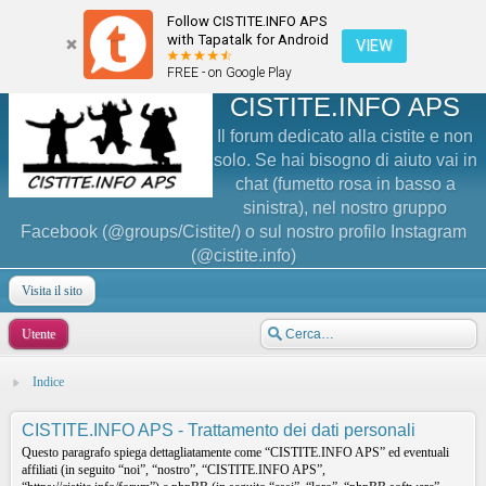
Follow CISTITE.INFO APS
with Tapatalk for Android
VIEW
FREE - on Google Play
CISTITE.INFO APS
Il forum dedicato alla cistite e non
solo. Se hai bisogno di aiuto vai in
chat (fumetto rosa in basso a
sinistra), nel nostro gruppo
Facebook (@groups/Cistite/) o sul nostro profilo Instagram
(@cistite.info)
Visita il sito
Utente
Indice
CISTITE.INFO APS - Trattamento dei dati personali
Questo paragrafo spiega dettagliatamente come “CISTITE.INFO APS” ed eventuali
affiliati (in seguito “noi”, “nostro”, “CISTITE.INFO APS”,