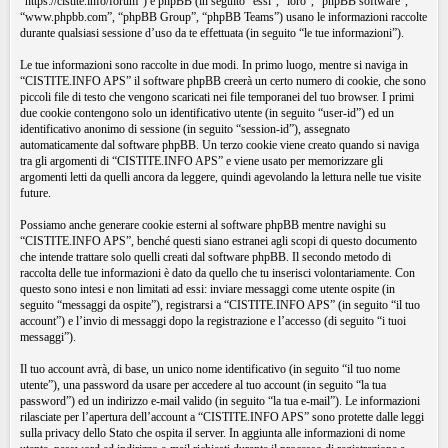
“https://cistite.info/forum”) e phpBB (in seguito “essi”, “loro”, “phpBB software”,
“www.phpbb.com”, “phpBB Group”, “phpBB Teams”) usano le informazioni raccolte
durante qualsiasi sessione d’uso da te effettuata (in seguito “le tue informazioni”).
Le tue informazioni sono raccolte in due modi. In primo luogo, mentre si naviga in
“CISTITE.INFO APS” il software phpBB creerà un certo numero di cookie, che sono
piccoli file di testo che vengono scaricati nei file temporanei del tuo browser. I primi
due cookie contengono solo un identificativo utente (in seguito “user-id”) ed un
identificativo anonimo di sessione (in seguito “session-id”), assegnato
automaticamente dal software phpBB. Un terzo cookie viene creato quando si naviga
tra gli argomenti di “CISTITE.INFO APS” e viene usato per memorizzare gli
argomenti letti da quelli ancora da leggere, quindi agevolando la lettura nelle tue visite
future.
Possiamo anche generare cookie esterni al software phpBB mentre navighi su
“CISTITE.INFO APS”, benché questi siano estranei agli scopi di questo documento
che intende trattare solo quelli creati dal software phpBB. Il secondo metodo di
raccolta delle tue informazioni è dato da quello che tu inserisci volontariamente. Con
questo sono intesi e non limitati ad essi: inviare messaggi come utente ospite (in
seguito “messaggi da ospite”), registrarsi a “CISTITE.INFO APS” (in seguito “il tuo
account”) e l’invio di messaggi dopo la registrazione e l’accesso (di seguito “i tuoi
messaggi”).
Il tuo account avrà, di base, un unico nome identificativo (in seguito “il tuo nome
utente”), una password da usare per accedere al tuo account (in seguito “la tua
password”) ed un indirizzo e-mail valido (in seguito “la tua e-mail”). Le informazioni
rilasciate per l’apertura dell’account a “CISTITE.INFO APS” sono protette dalle leggi
sulla privacy dello Stato che ospita il server. In aggiunta alle informazioni di nome