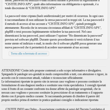
utente, password ed indirizzo e-mail richiesti durante il processo di registrazione a
“CISTITE.INFO APS”, quale altra informazione sia obbligatoria o opzionale, è a
totale discrezione di “CISTITE.INFO APS”.
La password viene criptata (hash unidirezionale) per motivi di sicurezza. In ogni caso
ti raccomandiamo di non utilizzare la stessa password in troppi siti. La tua password è
il metodo di accesso al tuo account a “CISTITE.INFO APS”, quindi proteggila
attentamente. Ricorda che in nessuna circostanza affiliati di “CISTITE.INFO APS”,
phpBB o terzi possono legittimamente richiedere la tua password. Nel caso
dimenticassi la tua password, puoi utilizzare l’opzione “Ho dimenticato la password”
prevista nel software phpBB. Durante questo procedimento ti verrà richiesto il tuo
nome utente ed indirizzo e-mail, in modo che il software phpBB possa generare una
nuova password che ti permetterà di accedere nuovamente al tuo account.
Torna alla schermata di accesso
ATTENZIONE! Cistite.info propone contenuti a solo scopo informativo e divulgativo.
Spiegando le patologie uro-genitali in modo comprensibile a tutti, con attenzione e rigore, in
accordo con le conoscenze attuali, validate e riconosciute ufficialmente.
Le informazioni riportate in questo sito in nessun caso vogliono e possono costituire la
formulazione di una diagnosi medica o sostituire una visita specialistica. I consigli riportati
sono il frutto di un costante confronto tra donne affette da patologie urogenitali, che in
nessun caso vogliono e possono sostituire la prescrizione di un trattamento o il rapporto
diretto con il proprio medico curante. Si raccomanda pertanto di chiedere il parere del
proprio medico prima di mettere in pratica qualsiasi consiglio o indicazione riportata
CISTITE.INFO aps Onlus - Associazione costituita ai sensi del Decreto Legislativo 4