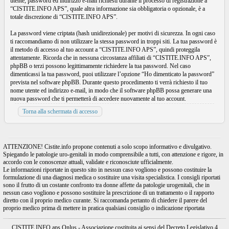
utente, password ed indirizzo e-mail richiesti durante il processo di registrazione a
“CISTITE.INFO APS”, quale altra informazione sia obbligatoria o opzionale, è a
totale discrezione di “CISTITE.INFO APS”.
La password viene criptata (hash unidirezionale) per motivi di sicurezza. In ogni caso
ti raccomandiamo di non utilizzare la stessa password in troppi siti. La tua password è
il metodo di accesso al tuo account a “CISTITE.INFO APS”, quindi proteggila
attentamente. Ricorda che in nessuna circostanza affiliati di “CISTITE.INFO APS”,
phpBB o terzi possono legittimamente richiedere la tua password. Nel caso
dimenticassi la tua password, puoi utilizzare l’opzione “Ho dimenticato la password”
prevista nel software phpBB. Durante questo procedimento ti verrà richiesto il tuo
nome utente ed indirizzo e-mail, in modo che il software phpBB possa generare una
nuova password che ti permetterà di accedere nuovamente al tuo account.
Torna alla schermata di accesso
ATTENZIONE! Cistite.info propone contenuti a solo scopo informativo e divulgativo.
Spiegando le patologie uro-genitali in modo comprensibile a tutti, con attenzione e rigore, in
accordo con le conoscenze attuali, validate e riconosciute ufficialmente.
Le informazioni riportate in questo sito in nessun caso vogliono e possono costituire la
formulazione di una diagnosi medica o sostituire una visita specialistica. I consigli riportati
sono il frutto di un costante confronto tra donne affette da patologie urogenitali, che in
nessun caso vogliono e possono sostituire la prescrizione di un trattamento o il rapporto
diretto con il proprio medico curante. Si raccomanda pertanto di chiedere il parere del
proprio medico prima di mettere in pratica qualsiasi consiglio o indicazione riportata
CISTITE.INFO aps Onlus - Associazione costituita ai sensi del Decreto Legislativo 4