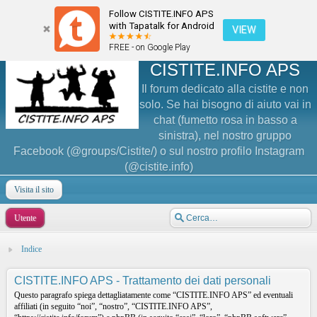
Follow CISTITE.INFO APS
with Tapatalk for Android
VIEW
FREE - on Google Play
CISTITE.INFO APS
Il forum dedicato alla cistite e non
solo. Se hai bisogno di aiuto vai in
chat (fumetto rosa in basso a
sinistra), nel nostro gruppo
Facebook (@groups/Cistite/) o sul nostro profilo Instagram
(@cistite.info)
Visita il sito
Utente
Indice
CISTITE.INFO APS - Trattamento dei dati personali
Questo paragrafo spiega dettagliatamente come “CISTITE.INFO APS” ed eventuali
affiliati (in seguito “noi”, “nostro”, “CISTITE.INFO APS”,