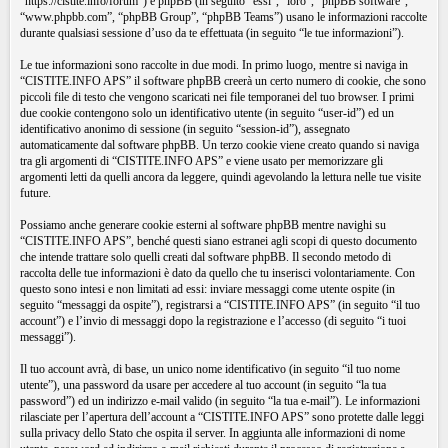
“https://cistite.info/forum”) e phpBB (in seguito “essi”, “loro”, “phpBB software”,
“www.phpbb.com”, “phpBB Group”, “phpBB Teams”) usano le informazioni raccolte
durante qualsiasi sessione d’uso da te effettuata (in seguito “le tue informazioni”).
Le tue informazioni sono raccolte in due modi. In primo luogo, mentre si naviga in
“CISTITE.INFO APS” il software phpBB creerà un certo numero di cookie, che sono
piccoli file di testo che vengono scaricati nei file temporanei del tuo browser. I primi
due cookie contengono solo un identificativo utente (in seguito “user-id”) ed un
identificativo anonimo di sessione (in seguito “session-id”), assegnato
automaticamente dal software phpBB. Un terzo cookie viene creato quando si naviga
tra gli argomenti di “CISTITE.INFO APS” e viene usato per memorizzare gli
argomenti letti da quelli ancora da leggere, quindi agevolando la lettura nelle tue visite
future.
Possiamo anche generare cookie esterni al software phpBB mentre navighi su
“CISTITE.INFO APS”, benché questi siano estranei agli scopi di questo documento
che intende trattare solo quelli creati dal software phpBB. Il secondo metodo di
raccolta delle tue informazioni è dato da quello che tu inserisci volontariamente. Con
questo sono intesi e non limitati ad essi: inviare messaggi come utente ospite (in
seguito “messaggi da ospite”), registrarsi a “CISTITE.INFO APS” (in seguito “il tuo
account”) e l’invio di messaggi dopo la registrazione e l’accesso (di seguito “i tuoi
messaggi”).
Il tuo account avrà, di base, un unico nome identificativo (in seguito “il tuo nome
utente”), una password da usare per accedere al tuo account (in seguito “la tua
password”) ed un indirizzo e-mail valido (in seguito “la tua e-mail”). Le informazioni
rilasciate per l’apertura dell’account a “CISTITE.INFO APS” sono protette dalle leggi
sulla privacy dello Stato che ospita il server. In aggiunta alle informazioni di nome