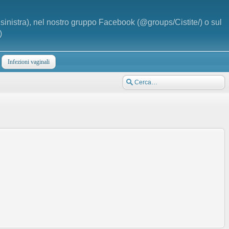
a sinistra), nel nostro gruppo Facebook (@groups/Cistite/) o sul
)
Infezioni vaginali