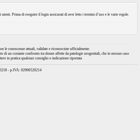
enti. Prima di eseguire il login assicurati di aver letto i termini d’uso e le varie regole.
 le conoscenze attuali, validate e riconosciute ufficialmente.
tto di un costante confronto tra donne affette da patologie urogenitali, che in nessun caso
ere in pratica qualsiasi consiglio o indicazione riportata
950218 - p.IVA: 02906520214