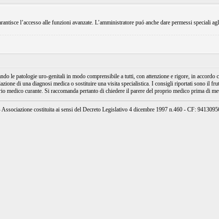
rantisce l’accesso alle funzioni avanzate. L’amministratore puó anche dare permessi speciali agli ut
e patologie uro-genitali in modo comprensibile a tutti, con attenzione e rigore, in accordo con
ione di una diagnosi medica o sostituire una visita specialistica. I consigli riportati sono il fru
prio medico curante. Si raccomanda pertanto di chiedere il parere del proprio medico prima di mett
ssociazione costituita ai sensi del Decreto Legislativo 4 dicembre 1997 n.460 - CF: 94130