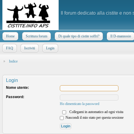
Il forum dedicato alla cistite e non
Home
Scrittura forum
Di quale tipo di cistite soffri?
Il D-mannosio
FAQ
Iscriviti
Login
Indice
Login
Nome utente:
Password:
Ho dimenticato la password
Collegami in automatico ad ogni visita
Nascondi il mio stato per questa sessione