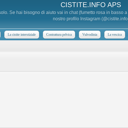
CISTITE.INFO APS
 solo. Se hai bisogno di aiuto vai in chat (fumetto rosa in basso 
nostro profilo Instagram (@cistite.info
La cistite interstiziale
Contrattura pelvica
Vulvodinia
La vescica