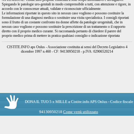
Spiegando le patologie uro-genitali in modo comprensibile a tutti, con attenzione e rigore, in
accordo con le conoscenze attuali, validate e riconosciute ufficialmente.
Le informazioni riportate in questo sito in nessun caso vogliono e possono costituire la
formulazione di una diagnosi medica o sostituire una visita specialistica. I consigli riportati
sono il frutto di un costante confronto tra donne affette da patologie urogenitali, che in
nessun caso vogliono e possono sostituire la prescrizione di un trattamento o il rapporto
diretto con il proprio medico curante. Si raccomanda pertanto di chiedere il parere del
proprio medico prima di mettere in pratica qualsiasi consiglio o indicazione riportata
CISTITE.INFO aps Onlus - Associazione costituita ai sensi del Decreto Legislativo 4
dicembre 1997 n.460 - CF: 94130950218 - p.IVA: 02906520214
DONA IL TUO 5 x MILLE a Cistite.info APS Onlus - Codice fiscale
94130950218
Come verrà utilizzato
•
•
Tutti gli orari sono UTC + 1 ora [
ora legale
]
Staff
Cancella cookie
Indice
POWERED_BY
Style designed by
Artodia
.