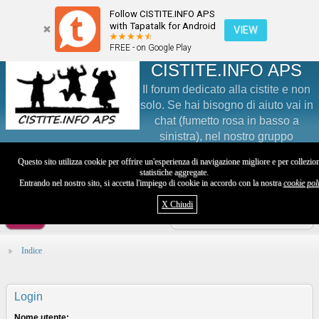
Follow CISTITE.INFO APS
with Tapatalk for Android
VIEW
FREE - on Google Play
CISTITE.INFO APS
Il forum dedicato alla cistite e non
solo. Se hai bisogno di aiuto vai in
chat (fumetto rosa in basso a
sinistra), nel nostro gruppo
Facebook (@groups/Cistite/) o sul nostro profilo Instagram
Questo sito utilizza cookie per offrire un'esperienza di navigazione migliore e per collezio
(@cistite.info)
statistiche aggregate.
Entrando nel nostro sito, si accetta l'impiego di cookie in accordo con la nostra
cookie pol
Visita il sito
X Chiudi
Utente
Indice
Login
Nome utente: