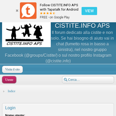
Follow CISTITE.INFO APS
with Tapatalk for Android
VIEW
FREE - on Google Play
CISTITE.INFO APS
Il forum dedicato alla cistite e non
solo. Se hai bisogno di aiuto vai in
chat (fumetto rosa in basso a
sinistra), nel nostro gruppo
Facebook (@groups/Cistite/) o sul nostro profilo Instagram
(@cistite.info)
Visita il sito
Utente
Indice
Login
Nome utente: