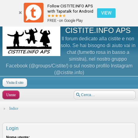
Follow CISTITE.INFO APS
with Tapatalk for Android
VIEW
FREE - on Google Play
CISTITE.INFO APS
Il forum dedicato alla cistite e non
solo. Se hai bisogno di aiuto vai in
chat (fumetto rosa in basso a
sinistra), nel nostro gruppo
Facebook (@groups/Cistite/) o sul nostro profilo Instagram
(@cistite.info)
Visita il sito
Utente
Indice
Login
Nome utente: