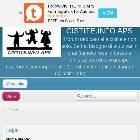
Follow CISTITE.INFO APS
with Tapatalk for Android
VIEW
FREE - on Google Play
CISTITE.INFO APS
Il forum dedicato alla cistite e non
solo. Se hai bisogno di aiuto vai in
chat (fumetto rosa in basso a
sinistra), nel nostro gruppo
Facebook (@groups/Cistite/) o sul nostro profilo Instagram
(@cistite.info)
Visita il sito
Utente
Indice
Login
Nome utente: