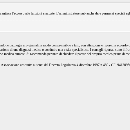
rantisce l’accesso alle funzioni avanzate. L’amministratore puó anche dare permessi speciali agli ut
e patologie uro-genitali in modo comprensibile a tutti, con attenzione e rigore, in accordo con
ione di una diagnosi medica o sostituire una visita specialistica. I consigli riportati sono il fru
prio medico curante. Si raccomanda pertanto di chiedere il parere del proprio medico prima di mett
ssociazione costituita ai sensi del Decreto Legislativo 4 dicembre 1997 n.460 - CF: 94130