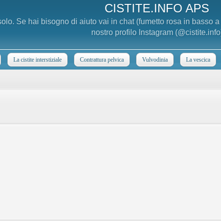
CISTITE.INFO APS
 solo. Se hai bisogno di aiuto vai in chat (fumetto rosa in basso 
nostro profilo Instagram (@cistite.info
La cistite interstiziale
Contrattura pelvica
Vulvodinia
La vescica