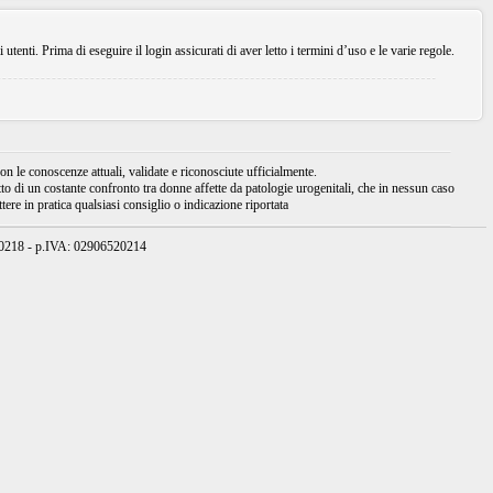
enti. Prima di eseguire il login assicurati di aver letto i termini d’uso e le varie regole.
 le conoscenze attuali, validate e riconosciute ufficialmente.
tto di un costante confronto tra donne affette da patologie urogenitali, che in nessun caso
ere in pratica qualsiasi consiglio o indicazione riportata
950218 - p.IVA: 02906520214