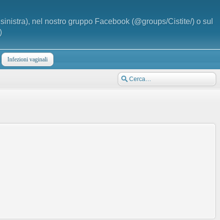
a sinistra), nel nostro gruppo Facebook (@groups/Cistite/) o sul
)
Infezioni vaginali