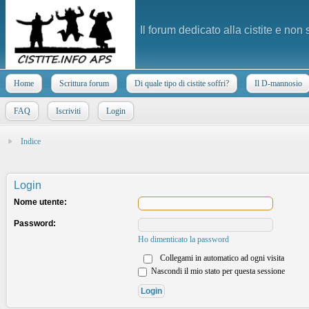
Il forum dedicato alla cistite e non
Home
Scrittura forum
Di quale tipo di cistite soffri?
Il D-mannosio
FAQ
Iscriviti
Login
Indice
Login
Nome utente:
Password:
Ho dimenticato la password
Collegami in automatico ad ogni visita
Nascondi il mio stato per questa sessione