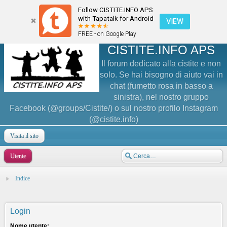
Follow CISTITE.INFO APS
with Tapatalk for Android
VIEW
FREE - on Google Play
CISTITE.INFO APS
Il forum dedicato alla cistite e non
solo. Se hai bisogno di aiuto vai in
chat (fumetto rosa in basso a
sinistra), nel nostro gruppo
Facebook (@groups/Cistite/) o sul nostro profilo Instagram
(@cistite.info)
Visita il sito
Utente
Indice
Login
Nome utente: