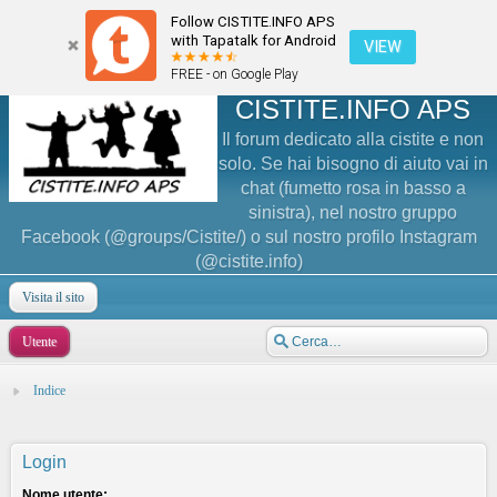
Follow CISTITE.INFO APS
with Tapatalk for Android
VIEW
FREE - on Google Play
CISTITE.INFO APS
Il forum dedicato alla cistite e non
solo. Se hai bisogno di aiuto vai in
chat (fumetto rosa in basso a
sinistra), nel nostro gruppo
Facebook (@groups/Cistite/) o sul nostro profilo Instagram
(@cistite.info)
Visita il sito
Utente
Indice
Login
Nome utente: