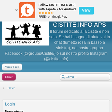
Follow CISTITE.INFO APS
with Tapatalk for Android
VIEW
FREE - on Google Play
CISTITE.INFO APS
Il forum dedicato alla cistite e non
solo. Se hai bisogno di aiuto vai in
chat (fumetto rosa in basso a
sinistra), nel nostro gruppo
Facebook (@groups/Cistite/) o sul nostro profilo Instagram
(@cistite.info)
Visita il sito
Utente
Indice
Login
Nome utente: