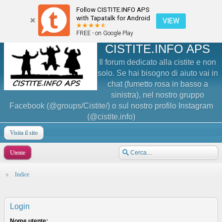
Follow CISTITE.INFO APS
with Tapatalk for Android
VIEW
FREE - on Google Play
CISTITE.INFO APS
Il forum dedicato alla cistite e non
solo. Se hai bisogno di aiuto vai in
chat (fumetto rosa in basso a
sinistra), nel nostro gruppo
Facebook (@groups/Cistite/) o sul nostro profilo Instagram
(@cistite.info)
Visita il sito
Utente
Indice
Login
Nome utente: