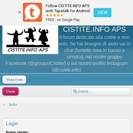
Follow CISTITE.INFO APS
with Tapatalk for Android
VIEW
FREE - on Google Play
CISTITE.INFO APS
Il forum dedicato alla cistite e non
solo. Se hai bisogno di aiuto vai in
chat (fumetto rosa in basso a
sinistra), nel nostro gruppo
Facebook (@groups/Cistite/) o sul nostro profilo Instagram
(@cistite.info)
Visita il sito
Utente
Indice
Login
Nome utente: