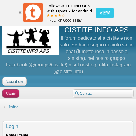
Follow CISTITE.INFO APS
with Tapatalk for Android
VIEW
FREE - on Google Play
CISTITE.INFO APS
Il forum dedicato alla cistite e non
solo. Se hai bisogno di aiuto vai in
chat (fumetto rosa in basso a
sinistra), nel nostro gruppo
Facebook (@groups/Cistite/) o sul nostro profilo Instagram
(@cistite.info)
Visita il sito
Utente
Indice
Login
Nome utente: