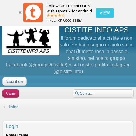
Follow CISTITE.INFO APS
with Tapatalk for Android
VIEW
FREE - on Google Play
CISTITE.INFO APS
Il forum dedicato alla cistite e non
solo. Se hai bisogno di aiuto vai in
chat (fumetto rosa in basso a
sinistra), nel nostro gruppo
Facebook (@groups/Cistite/) o sul nostro profilo Instagram
(@cistite.info)
Visita il sito
Utente
Indice
Login
Nome utente: