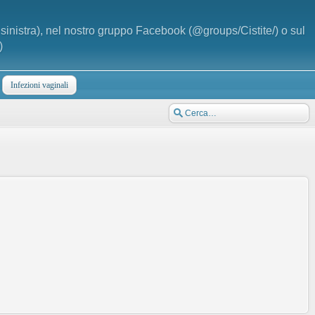
a sinistra), nel nostro gruppo Facebook (@groups/Cistite/) o sul
)
Infezioni vaginali