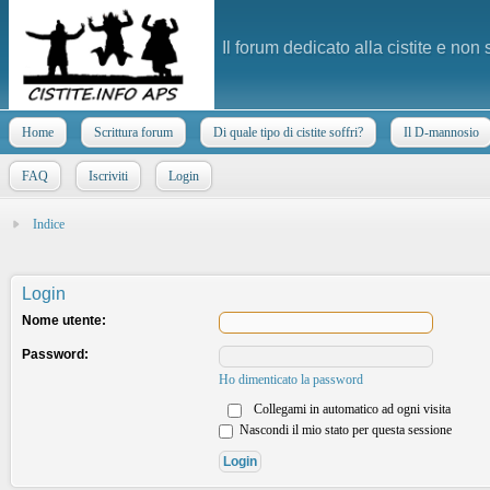
Il forum dedicato alla cistite e non
Home
Scrittura forum
Di quale tipo di cistite soffri?
Il D-mannosio
FAQ
Iscriviti
Login
Indice
Login
Nome utente:
Password:
Ho dimenticato la password
Collegami in automatico ad ogni visita
Nascondi il mio stato per questa sessione