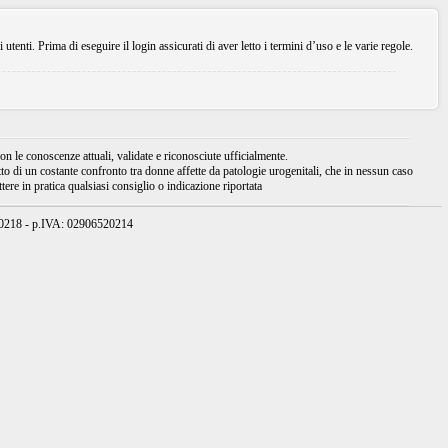
enti. Prima di eseguire il login assicurati di aver letto i termini d’uso e le varie regole.
 le conoscenze attuali, validate e riconosciute ufficialmente.
tto di un costante confronto tra donne affette da patologie urogenitali, che in nessun caso
ere in pratica qualsiasi consiglio o indicazione riportata
950218 - p.IVA: 02906520214