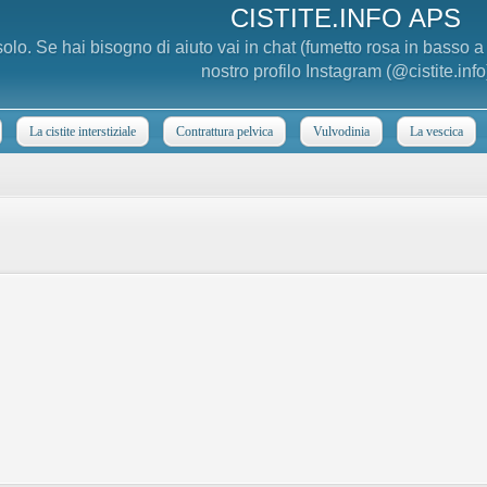
CISTITE.INFO APS
 solo. Se hai bisogno di aiuto vai in chat (fumetto rosa in basso 
nostro profilo Instagram (@cistite.info
La cistite interstiziale
Contrattura pelvica
Vulvodinia
La vescica