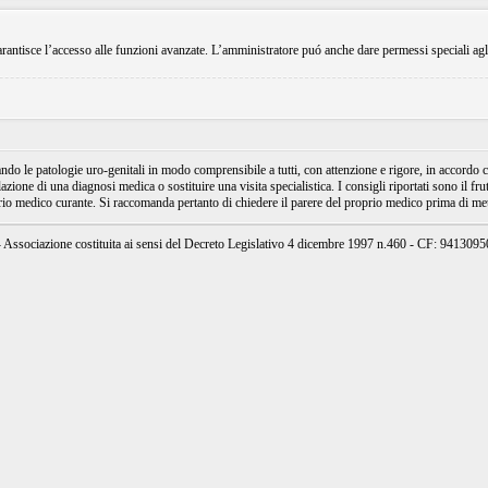
rantisce l’accesso alle funzioni avanzate. L’amministratore puó anche dare permessi speciali agli ut
e patologie uro-genitali in modo comprensibile a tutti, con attenzione e rigore, in accordo con
ione di una diagnosi medica o sostituire una visita specialistica. I consigli riportati sono il fru
prio medico curante. Si raccomanda pertanto di chiedere il parere del proprio medico prima di mett
ssociazione costituita ai sensi del Decreto Legislativo 4 dicembre 1997 n.460 - CF: 94130