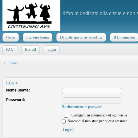
Il forum dedicato alla cistite e non
Home
Scrittura forum
Di quale tipo di cistite soffri?
Il D-mannosio
FAQ
Iscriviti
Login
Indice
Login
Nome utente:
Password:
Ho dimenticato la password
Collegami in automatico ad ogni visita
Nascondi il mio stato per questa sessione