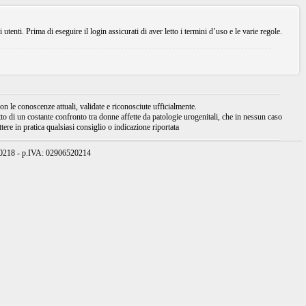
enti. Prima di eseguire il login assicurati di aver letto i termini d’uso e le varie regole.
 le conoscenze attuali, validate e riconosciute ufficialmente.
tto di un costante confronto tra donne affette da patologie urogenitali, che in nessun caso
ere in pratica qualsiasi consiglio o indicazione riportata
950218 - p.IVA: 02906520214