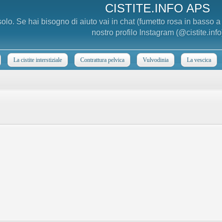
CISTITE.INFO APS
 solo. Se hai bisogno di aiuto vai in chat (fumetto rosa in basso 
nostro profilo Instagram (@cistite.info
La cistite interstiziale
Contrattura pelvica
Vulvodinia
La vescica