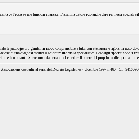
rantisce l’accesso alle funzioni avanzate. L’amministratore puó anche dare permessi speciali agli ut
e patologie uro-genitali in modo comprensibile a tutti, con attenzione e rigore, in accordo con
ione di una diagnosi medica o sostituire una visita specialistica. I consigli riportati sono il fru
prio medico curante. Si raccomanda pertanto di chiedere il parere del proprio medico prima di mett
ssociazione costituita ai sensi del Decreto Legislativo 4 dicembre 1997 n.460 - CF: 94130