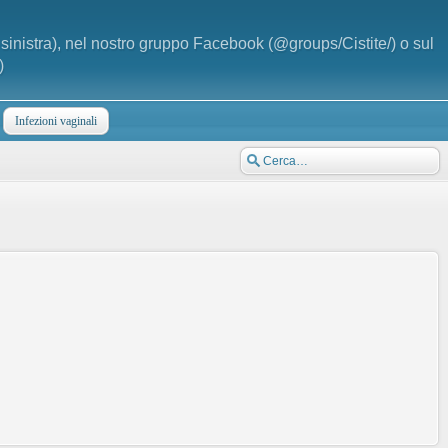
a sinistra), nel nostro gruppo Facebook (@groups/Cistite/) o sul
)
Infezioni vaginali