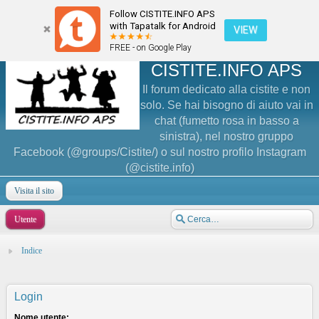
Follow CISTITE.INFO APS
with Tapatalk for Android
VIEW
FREE - on Google Play
CISTITE.INFO APS
Il forum dedicato alla cistite e non
solo. Se hai bisogno di aiuto vai in
chat (fumetto rosa in basso a
sinistra), nel nostro gruppo
Facebook (@groups/Cistite/) o sul nostro profilo Instagram
(@cistite.info)
Visita il sito
Utente
Indice
Login
Nome utente: