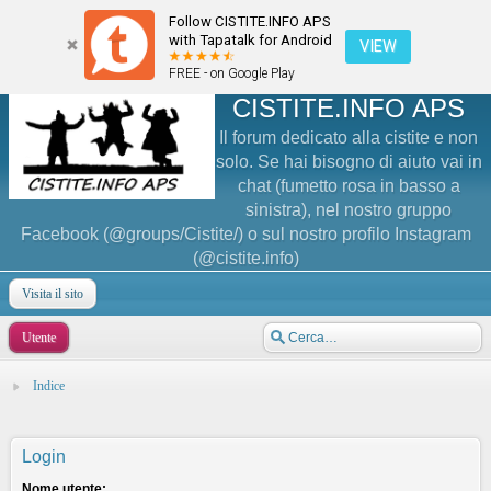
Follow CISTITE.INFO APS
with Tapatalk for Android
VIEW
FREE - on Google Play
CISTITE.INFO APS
Il forum dedicato alla cistite e non
solo. Se hai bisogno di aiuto vai in
chat (fumetto rosa in basso a
sinistra), nel nostro gruppo
Facebook (@groups/Cistite/) o sul nostro profilo Instagram
(@cistite.info)
Visita il sito
Utente
Indice
Login
Nome utente: