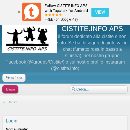
Follow CISTITE.INFO APS
with Tapatalk for Android
VIEW
FREE - on Google Play
CISTITE.INFO APS
Il forum dedicato alla cistite e non
solo. Se hai bisogno di aiuto vai in
chat (fumetto rosa in basso a
sinistra), nel nostro gruppo
Facebook (@groups/Cistite/) o sul nostro profilo Instagram
(@cistite.info)
Visita il sito
Utente
Indice
Login
Nome utente: