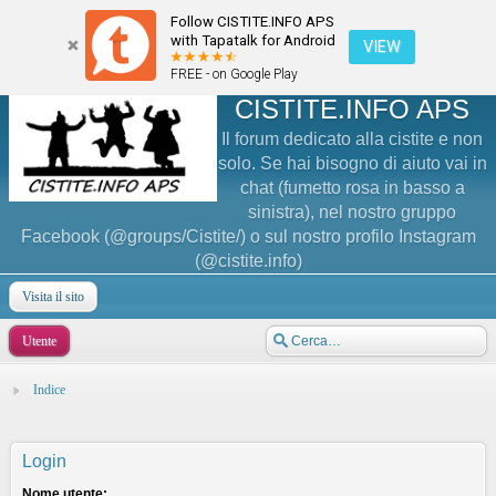
Follow CISTITE.INFO APS
with Tapatalk for Android
VIEW
FREE - on Google Play
CISTITE.INFO APS
Il forum dedicato alla cistite e non
solo. Se hai bisogno di aiuto vai in
chat (fumetto rosa in basso a
sinistra), nel nostro gruppo
Facebook (@groups/Cistite/) o sul nostro profilo Instagram
(@cistite.info)
Visita il sito
Utente
Indice
Login
Nome utente: