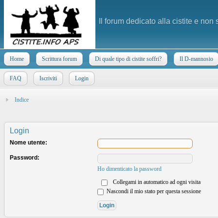
Il forum dedicato alla cistite e non
Home
Scrittura forum
Di quale tipo di cistite soffri?
Il D-mannosio
FAQ
Iscriviti
Login
Indice
Login
Nome utente:
Password:
Ho dimenticato la password
Collegami in automatico ad ogni visita
Nascondi il mio stato per questa sessione