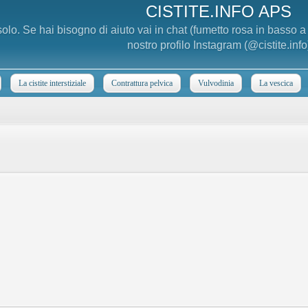
CISTITE.INFO APS
 solo. Se hai bisogno di aiuto vai in chat (fumetto rosa in basso 
nostro profilo Instagram (@cistite.info
La cistite interstiziale
Contrattura pelvica
Vulvodinia
La vescica