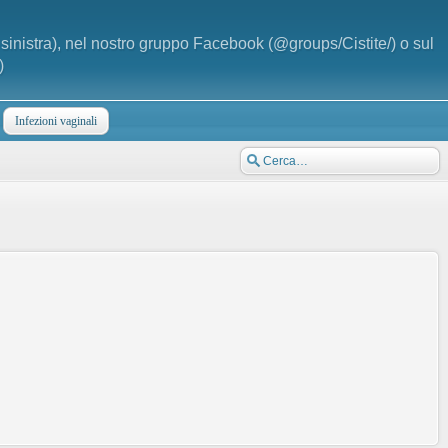
a sinistra), nel nostro gruppo Facebook (@groups/Cistite/) o sul
)
Infezioni vaginali