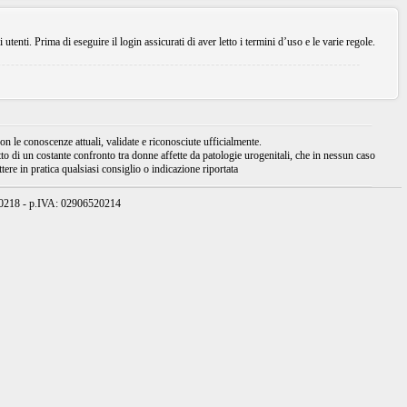
enti. Prima di eseguire il login assicurati di aver letto i termini d’uso e le varie regole.
 le conoscenze attuali, validate e riconosciute ufficialmente.
tto di un costante confronto tra donne affette da patologie urogenitali, che in nessun caso
ere in pratica qualsiasi consiglio o indicazione riportata
950218 - p.IVA: 02906520214