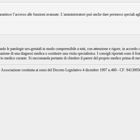
rantisce l’accesso alle funzioni avanzate. L’amministratore puó anche dare permessi speciali agli ut
e patologie uro-genitali in modo comprensibile a tutti, con attenzione e rigore, in accordo con
ione di una diagnosi medica o sostituire una visita specialistica. I consigli riportati sono il fru
prio medico curante. Si raccomanda pertanto di chiedere il parere del proprio medico prima di mett
ssociazione costituita ai sensi del Decreto Legislativo 4 dicembre 1997 n.460 - CF: 94130