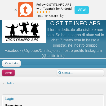
Follow CISTITE.INFO APS
with Tapatalk for Android
VIEW
FREE - on Google Play
CISTITE.INFO APS
Il forum dedicato alla cistite e non
solo. Se hai bisogno di aiuto vai in
chat (fumetto rosa in basso a
sinistra), nel nostro gruppo
Facebook (@groups/Cistite/) o sul nostro profilo Instagram
(@cistite.info)
Visita il sito
Utente
Indice
Login
Nome utente: