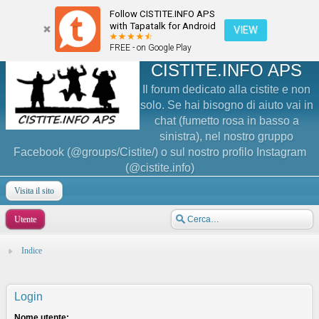
Follow CISTITE.INFO APS
with Tapatalk for Android
VIEW
FREE - on Google Play
CISTITE.INFO APS
Il forum dedicato alla cistite e non
solo. Se hai bisogno di aiuto vai in
chat (fumetto rosa in basso a
sinistra), nel nostro gruppo
Facebook (@groups/Cistite/) o sul nostro profilo Instagram
(@cistite.info)
Visita il sito
Utente
Indice
Login
Nome utente: