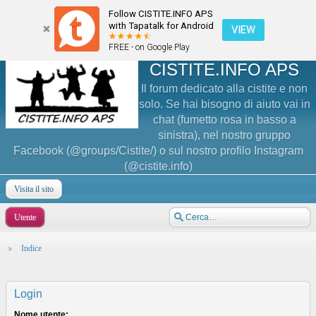
Follow CISTITE.INFO APS
with Tapatalk for Android
VIEW
FREE - on Google Play
CISTITE.INFO APS
Il forum dedicato alla cistite e non
solo. Se hai bisogno di aiuto vai in
chat (fumetto rosa in basso a
sinistra), nel nostro gruppo
Facebook (@groups/Cistite/) o sul nostro profilo Instagram
(@cistite.info)
Visita il sito
Utente
Indice
Login
Nome utente: