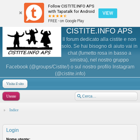
Follow CISTITE.INFO APS
with Tapatalk for Android
VIEW
FREE - on Google Play
CISTITE.INFO APS
Il forum dedicato alla cistite e non
solo. Se hai bisogno di aiuto vai in
chat (fumetto rosa in basso a
sinistra), nel nostro gruppo
Facebook (@groups/Cistite/) o sul nostro profilo Instagram
(@cistite.info)
Visita il sito
Utente
Indice
Login
Nome utente: