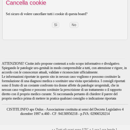
Cancella cookie
Sei sicuro di volere cancellare tutti i cookie di questa board?
ATTENZIONE! Cistite.info propone contenuti a solo scopo informativo e divulgativo.
Spiegando le patologie uro-genitali in modo comprensibile a tutti, con attenzione e rigore, in
accordo con le conoscenze attuali, validate e riconosciute ufficialmente.
Le informazioni riportate in questo sito in nessun caso vogliono e possono costituire la
formulazione di una diagnosi medica o sostituire una visita specialistica. I consigli riportati
sono il frutto di un costante confronto tra donne affette da patologie urogenitali, che in
nessun caso vogliono e possono sostituire la prescrizione di un trattamento o il rapporto
diretto con il proprio medico curante. Si raccomanda pertanto di chiedere il parere del
proprio medico prima di mettere in pratica qualsiasi consiglio o indicazione riportata
CISTITE.INFO aps Onlus - Associazione costituita ai sensi del Decreto Legislativo 4
dicembre 1997 n.460 - CF: 94130950218 - p.IVA: 02906520214
•
•
Tutti gli orari sono UTC + 1 ora [
ora legale
]