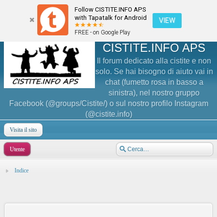
Follow CISTITE.INFO APS
with Tapatalk for Android
VIEW
FREE - on Google Play
CISTITE.INFO APS
Il forum dedicato alla cistite e non
solo. Se hai bisogno di aiuto vai in
chat (fumetto rosa in basso a
sinistra), nel nostro gruppo
Facebook (@groups/Cistite/) o sul nostro profilo Instagram
(@cistite.info)
Visita il sito
Utente
Indice