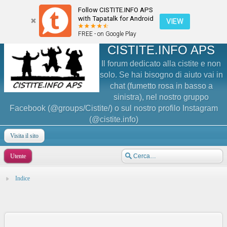
Follow CISTITE.INFO APS
with Tapatalk for Android
VIEW
FREE - on Google Play
CISTITE.INFO APS
Il forum dedicato alla cistite e non
solo. Se hai bisogno di aiuto vai in
chat (fumetto rosa in basso a
sinistra), nel nostro gruppo
Facebook (@groups/Cistite/) o sul nostro profilo Instagram
(@cistite.info)
Visita il sito
Utente
Indice