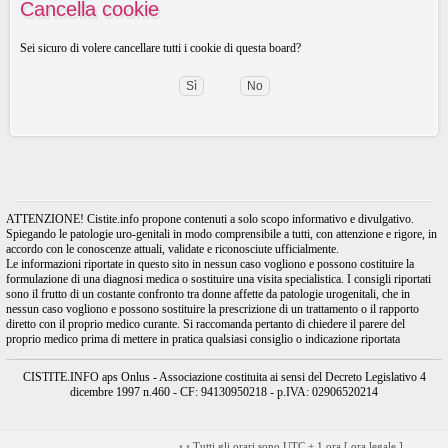
Cancella cookie
Sei sicuro di volere cancellare tutti i cookie di questa board?
ATTENZIONE! Cistite.info propone contenuti a solo scopo informativo e divulgativo.
Spiegando le patologie uro-genitali in modo comprensibile a tutti, con attenzione e rigore, in
accordo con le conoscenze attuali, validate e riconosciute ufficialmente.
Le informazioni riportate in questo sito in nessun caso vogliono e possono costituire la
formulazione di una diagnosi medica o sostituire una visita specialistica. I consigli riportati
sono il frutto di un costante confronto tra donne affette da patologie urogenitali, che in
nessun caso vogliono e possono sostituire la prescrizione di un trattamento o il rapporto
diretto con il proprio medico curante. Si raccomanda pertanto di chiedere il parere del
proprio medico prima di mettere in pratica qualsiasi consiglio o indicazione riportata
CISTITE.INFO aps Onlus - Associazione costituita ai sensi del Decreto Legislativo 4
dicembre 1997 n.460 - CF: 94130950218 - p.IVA: 02906520214
•
•
Tutti gli orari sono UTC + 1 ora [
ora legale
]