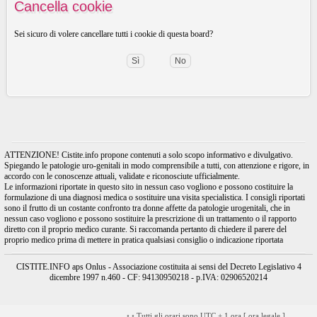
Cancella cookie
Sei sicuro di volere cancellare tutti i cookie di questa board?
ATTENZIONE! Cistite.info propone contenuti a solo scopo informativo e divulgativo.
Spiegando le patologie uro-genitali in modo comprensibile a tutti, con attenzione e rigore, in
accordo con le conoscenze attuali, validate e riconosciute ufficialmente.
Le informazioni riportate in questo sito in nessun caso vogliono e possono costituire la
formulazione di una diagnosi medica o sostituire una visita specialistica. I consigli riportati
sono il frutto di un costante confronto tra donne affette da patologie urogenitali, che in
nessun caso vogliono e possono sostituire la prescrizione di un trattamento o il rapporto
diretto con il proprio medico curante. Si raccomanda pertanto di chiedere il parere del
proprio medico prima di mettere in pratica qualsiasi consiglio o indicazione riportata
CISTITE.INFO aps Onlus - Associazione costituita ai sensi del Decreto Legislativo 4
dicembre 1997 n.460 - CF: 94130950218 - p.IVA: 02906520214
•
•
Tutti gli orari sono UTC + 1 ora [
ora legale
]