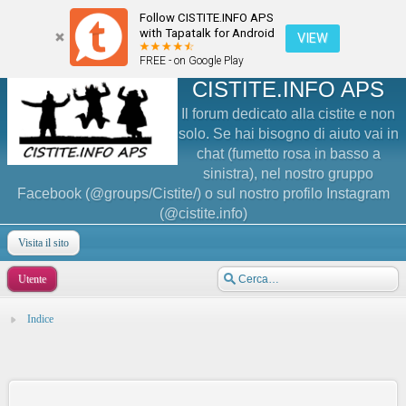
Follow CISTITE.INFO APS
with Tapatalk for Android
VIEW
FREE - on Google Play
CISTITE.INFO APS
Il forum dedicato alla cistite e non
solo. Se hai bisogno di aiuto vai in
chat (fumetto rosa in basso a
sinistra), nel nostro gruppo
Facebook (@groups/Cistite/) o sul nostro profilo Instagram
(@cistite.info)
Visita il sito
Utente
Indice