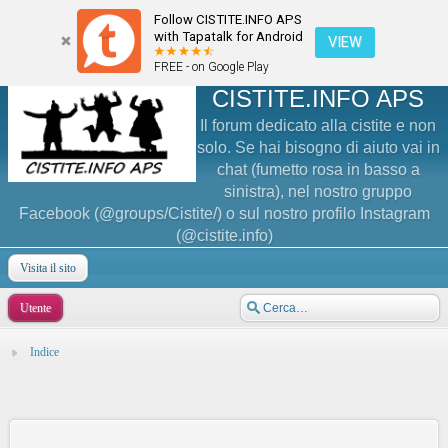
Follow CISTITE.INFO APS
with Tapatalk for Android
VIEW
FREE - on Google Play
CISTITE.INFO APS
Il forum dedicato alla cistite e non
solo. Se hai bisogno di aiuto vai in
chat (fumetto rosa in basso a
sinistra), nel nostro gruppo
Facebook (@groups/Cistite/) o sul nostro profilo Instagram
(@cistite.info)
Visita il sito
Utente
Indice