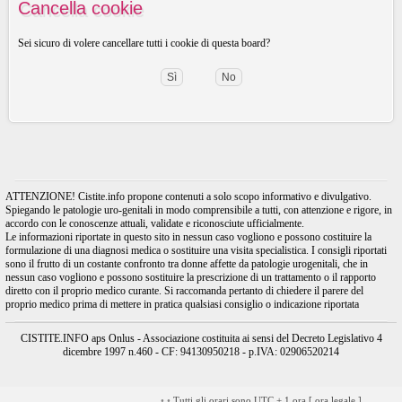
Cancella cookie
Sei sicuro di volere cancellare tutti i cookie di questa board?
ATTENZIONE! Cistite.info propone contenuti a solo scopo informativo e divulgativo.
Spiegando le patologie uro-genitali in modo comprensibile a tutti, con attenzione e rigore, in
accordo con le conoscenze attuali, validate e riconosciute ufficialmente.
Le informazioni riportate in questo sito in nessun caso vogliono e possono costituire la
formulazione di una diagnosi medica o sostituire una visita specialistica. I consigli riportati
sono il frutto di un costante confronto tra donne affette da patologie urogenitali, che in
nessun caso vogliono e possono sostituire la prescrizione di un trattamento o il rapporto
diretto con il proprio medico curante. Si raccomanda pertanto di chiedere il parere del
proprio medico prima di mettere in pratica qualsiasi consiglio o indicazione riportata
CISTITE.INFO aps Onlus - Associazione costituita ai sensi del Decreto Legislativo 4
dicembre 1997 n.460 - CF: 94130950218 - p.IVA: 02906520214
•
•
Tutti gli orari sono UTC + 1 ora [
ora legale
]