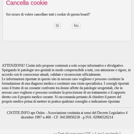
Cancella cookie
Sei sicuro di volere cancellare tutti i cookie di questa board?
ATTENZIONE! Cistite.info propone contenuti a solo scopo informativo e divulgativo.
Spiegando le patologie uro-genitali in modo comprensibile a tutti, con attenzione e rigore, in
accordo con le conoscenze attuali, validate e riconosciute ufficialmente.
Le informazioni riportate in questo sito in nessun caso vogliono e possono costituire la
formulazione di una diagnosi medica o sostituire una visita specialistica. I consigli riportati
sono il frutto di un costante confronto tra donne affette da patologie urogenitali, che in
nessun caso vogliono e possono sostituire la prescrizione di un trattamento o il rapporto
diretto con il proprio medico curante. Si raccomanda pertanto di chiedere il parere del
proprio medico prima di mettere in pratica qualsiasi consiglio o indicazione riportata
CISTITE.INFO aps Onlus - Associazione costituita ai sensi del Decreto Legislativo 4
dicembre 1997 n.460 - CF: 94130950218 - p.IVA: 02906520214
•
•
Tutti gli orari sono UTC + 1 ora [
ora legale
]