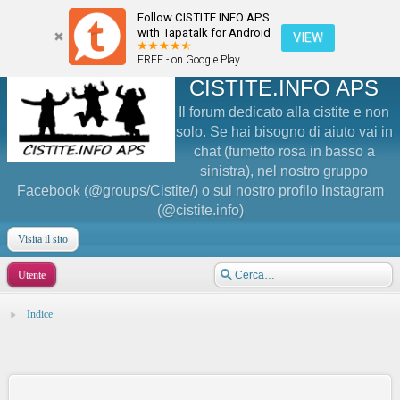
Follow CISTITE.INFO APS
with Tapatalk for Android
VIEW
FREE - on Google Play
CISTITE.INFO APS
Il forum dedicato alla cistite e non
solo. Se hai bisogno di aiuto vai in
chat (fumetto rosa in basso a
sinistra), nel nostro gruppo
Facebook (@groups/Cistite/) o sul nostro profilo Instagram
(@cistite.info)
Visita il sito
Utente
Indice