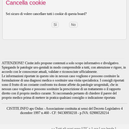
Cancella cookie
Sei sicuro di volere cancellare tutti i cookie di questa board?
ATTENZIONE! Cistite.info propone contenuti a solo scopo informativo e divulgativo.
Spiegando le patologie uro-genitali in modo comprensibile a tutti, con attenzione e rigore, in
accordo con le conoscenze attuali, validate e riconosciute ufficialmente.
Le informazioni riportate in questo sito in nessun caso vogliono e possono costituire la
formulazione di una diagnosi medica o sostituire una visita specialistica. I consigli riportati
sono il frutto di un costante confronto tra donne affette da patologie urogenitali, che in
nessun caso vogliono e possono sostituire la prescrizione di un trattamento o il rapporto
diretto con il proprio medico curante. Si raccomanda pertanto di chiedere il parere del
proprio medico prima di mettere in pratica qualsiasi consiglio o indicazione riportata
CISTITE.INFO aps Onlus - Associazione costituita ai sensi del Decreto Legislativo 4
dicembre 1997 n.460 - CF: 94130950218 - p.IVA: 02906520214
•
•
Tutti gli orari sono UTC + 1 ora [
ora legale
]