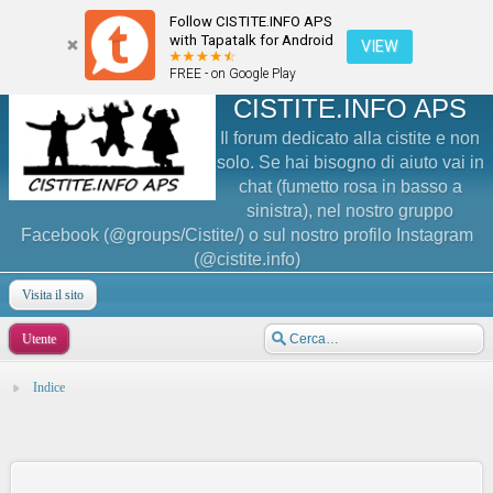
Follow CISTITE.INFO APS
with Tapatalk for Android
VIEW
FREE - on Google Play
CISTITE.INFO APS
Il forum dedicato alla cistite e non
solo. Se hai bisogno di aiuto vai in
chat (fumetto rosa in basso a
sinistra), nel nostro gruppo
Facebook (@groups/Cistite/) o sul nostro profilo Instagram
(@cistite.info)
Visita il sito
Utente
Indice