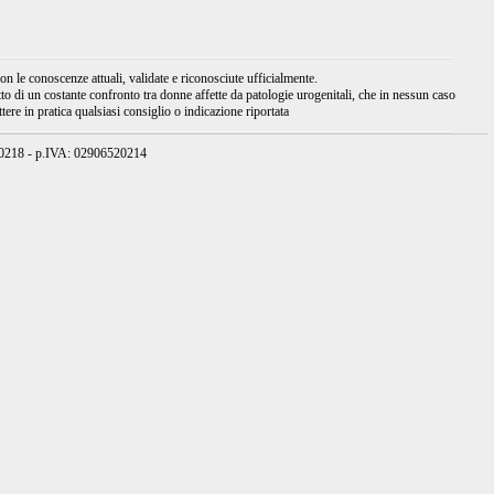
 le conoscenze attuali, validate e riconosciute ufficialmente.
tto di un costante confronto tra donne affette da patologie urogenitali, che in nessun caso
ere in pratica qualsiasi consiglio o indicazione riportata
950218 - p.IVA: 02906520214