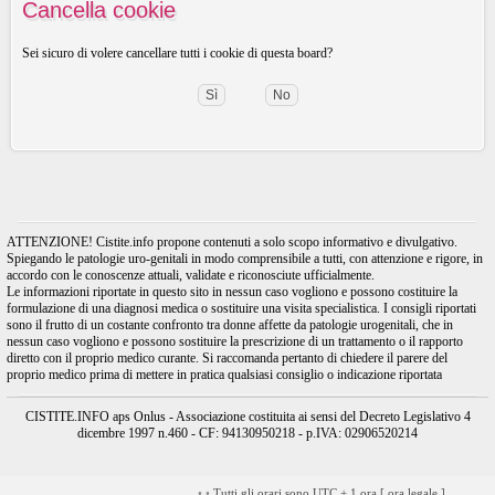
Cancella cookie
Sei sicuro di volere cancellare tutti i cookie di questa board?
ATTENZIONE! Cistite.info propone contenuti a solo scopo informativo e divulgativo.
Spiegando le patologie uro-genitali in modo comprensibile a tutti, con attenzione e rigore, in
accordo con le conoscenze attuali, validate e riconosciute ufficialmente.
Le informazioni riportate in questo sito in nessun caso vogliono e possono costituire la
formulazione di una diagnosi medica o sostituire una visita specialistica. I consigli riportati
sono il frutto di un costante confronto tra donne affette da patologie urogenitali, che in
nessun caso vogliono e possono sostituire la prescrizione di un trattamento o il rapporto
diretto con il proprio medico curante. Si raccomanda pertanto di chiedere il parere del
proprio medico prima di mettere in pratica qualsiasi consiglio o indicazione riportata
CISTITE.INFO aps Onlus - Associazione costituita ai sensi del Decreto Legislativo 4
dicembre 1997 n.460 - CF: 94130950218 - p.IVA: 02906520214
•
•
Tutti gli orari sono UTC + 1 ora [
ora legale
]