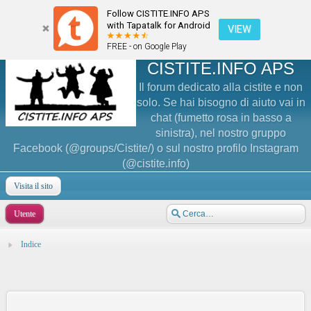
Follow CISTITE.INFO APS
with Tapatalk for Android
VIEW
FREE - on Google Play
CISTITE.INFO APS
Il forum dedicato alla cistite e non
solo. Se hai bisogno di aiuto vai in
chat (fumetto rosa in basso a
sinistra), nel nostro gruppo
Facebook (@groups/Cistite/) o sul nostro profilo Instagram
(@cistite.info)
Visita il sito
Utente
Indice