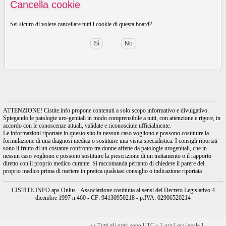
Cancella cookie
Sei sicuro di volere cancellare tutti i cookie di questa board?
ATTENZIONE! Cistite.info propone contenuti a solo scopo informativo e divulgativo.
Spiegando le patologie uro-genitali in modo comprensibile a tutti, con attenzione e rigore, in
accordo con le conoscenze attuali, validate e riconosciute ufficialmente.
Le informazioni riportate in questo sito in nessun caso vogliono e possono costituire la
formulazione di una diagnosi medica o sostituire una visita specialistica. I consigli riportati
sono il frutto di un costante confronto tra donne affette da patologie urogenitali, che in
nessun caso vogliono e possono sostituire la prescrizione di un trattamento o il rapporto
diretto con il proprio medico curante. Si raccomanda pertanto di chiedere il parere del
proprio medico prima di mettere in pratica qualsiasi consiglio o indicazione riportata
CISTITE.INFO aps Onlus - Associazione costituita ai sensi del Decreto Legislativo 4
dicembre 1997 n.460 - CF: 94130950218 - p.IVA: 02906520214
•
•
Tutti gli orari sono UTC + 1 ora [
ora legale
]