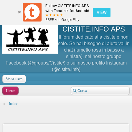
Follow CISTITE.INFO APS
with Tapatalk for Android
VIEW
FREE - on Google Play
CISTITE.INFO APS
Il forum dedicato alla cistite e non
solo. Se hai bisogno di aiuto vai in
chat (fumetto rosa in basso a
sinistra), nel nostro gruppo
Facebook (@groups/Cistite/) o sul nostro profilo Instagram
(@cistite.info)
Visita il sito
Utente
Indice