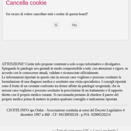
Cancella cookie
Sei sicuro di volere cancellare tutti i cookie di questa board?
ATTENZIONE! Cistite.info propone contenuti a solo scopo informativo e divulgativo.
Spiegando le patologie uro-genitali in modo comprensibile a tutti, con attenzione e rigore, in
accordo con le conoscenze attuali, validate e riconosciute ufficialmente.
Le informazioni riportate in questo sito in nessun caso vogliono e possono costituire la
formulazione di una diagnosi medica o sostituire una visita specialistica. I consigli riportati
sono il frutto di un costante confronto tra donne affette da patologie urogenitali, che in
nessun caso vogliono e possono sostituire la prescrizione di un trattamento o il rapporto
diretto con il proprio medico curante. Si raccomanda pertanto di chiedere il parere del
proprio medico prima di mettere in pratica qualsiasi consiglio o indicazione riportata
CISTITE.INFO aps Onlus - Associazione costituita ai sensi del Decreto Legislativo 4
dicembre 1997 n.460 - CF: 94130950218 - p.IVA: 02906520214
•
•
Tutti gli orari sono UTC + 1 ora [
ora legale
]