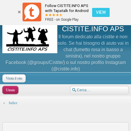
Follow CISTITE.INFO APS
with Tapatalk for Android
VIEW
FREE - on Google Play
CISTITE.INFO APS
Il forum dedicato alla cistite e non
solo. Se hai bisogno di aiuto vai in
chat (fumetto rosa in basso a
sinistra), nel nostro gruppo
Facebook (@groups/Cistite/) o sul nostro profilo Instagram
(@cistite.info)
Visita il sito
Utente
Indice