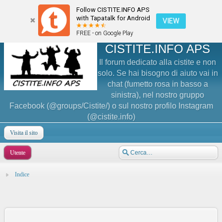
Follow CISTITE.INFO APS
with Tapatalk for Android
VIEW
FREE - on Google Play
CISTITE.INFO APS
Il forum dedicato alla cistite e non
solo. Se hai bisogno di aiuto vai in
chat (fumetto rosa in basso a
sinistra), nel nostro gruppo
Facebook (@groups/Cistite/) o sul nostro profilo Instagram
(@cistite.info)
Visita il sito
Utente
Indice