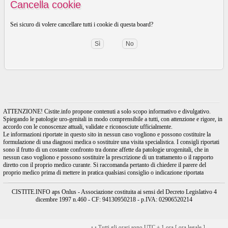
Cancella cookie
Sei sicuro di volere cancellare tutti i cookie di questa board?
ATTENZIONE! Cistite.info propone contenuti a solo scopo informativo e divulgativo.
Spiegando le patologie uro-genitali in modo comprensibile a tutti, con attenzione e rigore, in
accordo con le conoscenze attuali, validate e riconosciute ufficialmente.
Le informazioni riportate in questo sito in nessun caso vogliono e possono costituire la
formulazione di una diagnosi medica o sostituire una visita specialistica. I consigli riportati
sono il frutto di un costante confronto tra donne affette da patologie urogenitali, che in
nessun caso vogliono e possono sostituire la prescrizione di un trattamento o il rapporto
diretto con il proprio medico curante. Si raccomanda pertanto di chiedere il parere del
proprio medico prima di mettere in pratica qualsiasi consiglio o indicazione riportata
CISTITE.INFO aps Onlus - Associazione costituita ai sensi del Decreto Legislativo 4
dicembre 1997 n.460 - CF: 94130950218 - p.IVA: 02906520214
•
•
Tutti gli orari sono UTC + 1 ora [
ora legale
]