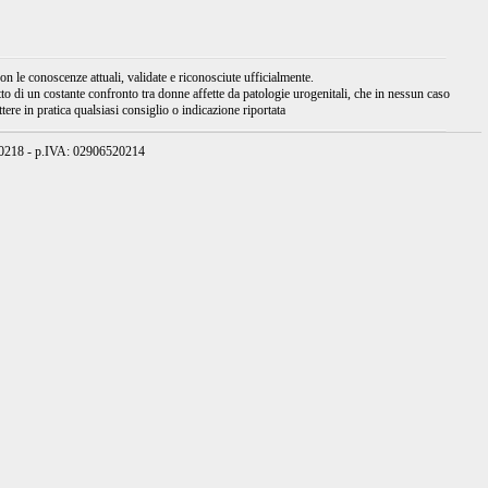
 le conoscenze attuali, validate e riconosciute ufficialmente.
tto di un costante confronto tra donne affette da patologie urogenitali, che in nessun caso
ere in pratica qualsiasi consiglio o indicazione riportata
950218 - p.IVA: 02906520214