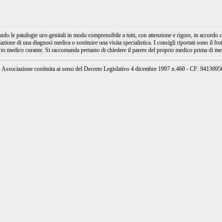
e patologie uro-genitali in modo comprensibile a tutti, con attenzione e rigore, in accordo con
ione di una diagnosi medica o sostituire una visita specialistica. I consigli riportati sono il fru
prio medico curante. Si raccomanda pertanto di chiedere il parere del proprio medico prima di mett
ssociazione costituita ai sensi del Decreto Legislativo 4 dicembre 1997 n.460 - CF: 94130