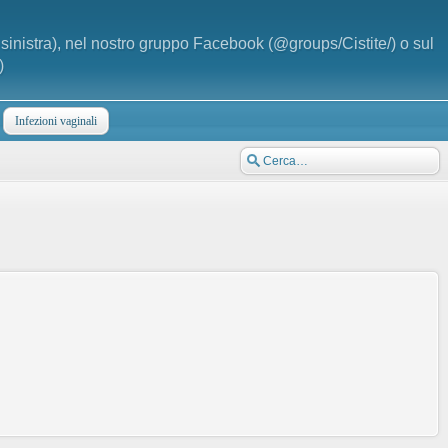
a sinistra), nel nostro gruppo Facebook (@groups/Cistite/) o sul
)
Infezioni vaginali