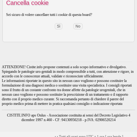
Cancella cookie
Sei sicuro di volere cancellare tutti i cookie di questa board?
ATTENZIONE! Cistite.info propone contenuti a solo scopo informativo e divulgativo.
Spiegando le patologie uro-genitali in modo comprensibile a tutti, con attenzione e rigore, in
accordo con le conoscenze attuali, validate e riconosciute ufficialmente.
Le informazioni riportate in questo sito in nessun caso vogliono e possono costituire la
formulazione di una diagnosi medica o sostituire una visita specialistica. I consigli riportati
sono il frutto di un costante confronto tra donne affette da patologie urogenitali, che in
nessun caso vogliono e possono sostituire la prescrizione di un trattamento o il rapporto
diretto con il proprio medico curante. Si raccomanda pertanto di chiedere il parere del
proprio medico prima di mettere in pratica qualsiasi consiglio o indicazione riportata
CISTITE.INFO aps Onlus - Associazione costituita ai sensi del Decreto Legislativo 4
dicembre 1997 n.460 - CF: 94130950218 - p.IVA: 02906520214
•
•
Tutti gli orari sono UTC + 1 ora [
ora legale
]