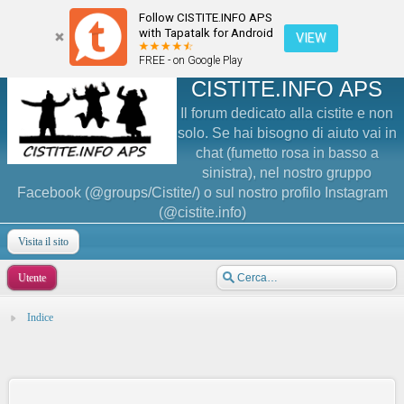
Follow CISTITE.INFO APS
with Tapatalk for Android
VIEW
FREE - on Google Play
CISTITE.INFO APS
Il forum dedicato alla cistite e non
solo. Se hai bisogno di aiuto vai in
chat (fumetto rosa in basso a
sinistra), nel nostro gruppo
Facebook (@groups/Cistite/) o sul nostro profilo Instagram
(@cistite.info)
Visita il sito
Utente
Indice