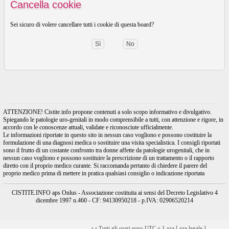
Cancella cookie
Sei sicuro di volere cancellare tutti i cookie di questa board?
ATTENZIONE! Cistite.info propone contenuti a solo scopo informativo e divulgativo.
Spiegando le patologie uro-genitali in modo comprensibile a tutti, con attenzione e rigore, in
accordo con le conoscenze attuali, validate e riconosciute ufficialmente.
Le informazioni riportate in questo sito in nessun caso vogliono e possono costituire la
formulazione di una diagnosi medica o sostituire una visita specialistica. I consigli riportati
sono il frutto di un costante confronto tra donne affette da patologie urogenitali, che in
nessun caso vogliono e possono sostituire la prescrizione di un trattamento o il rapporto
diretto con il proprio medico curante. Si raccomanda pertanto di chiedere il parere del
proprio medico prima di mettere in pratica qualsiasi consiglio o indicazione riportata
CISTITE.INFO aps Onlus - Associazione costituita ai sensi del Decreto Legislativo 4
dicembre 1997 n.460 - CF: 94130950218 - p.IVA: 02906520214
•
•
Tutti gli orari sono UTC + 1 ora [
ora legale
]