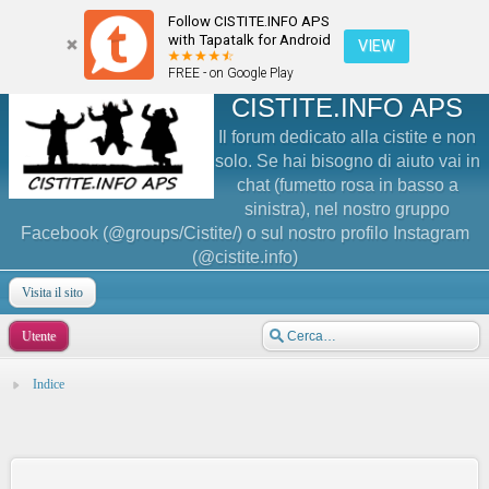
Follow CISTITE.INFO APS
with Tapatalk for Android
VIEW
FREE - on Google Play
CISTITE.INFO APS
Il forum dedicato alla cistite e non
solo. Se hai bisogno di aiuto vai in
chat (fumetto rosa in basso a
sinistra), nel nostro gruppo
Facebook (@groups/Cistite/) o sul nostro profilo Instagram
(@cistite.info)
Visita il sito
Utente
Indice