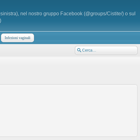
a sinistra), nel nostro gruppo Facebook (@groups/Cistite/) o sul
)
Infezioni vaginali