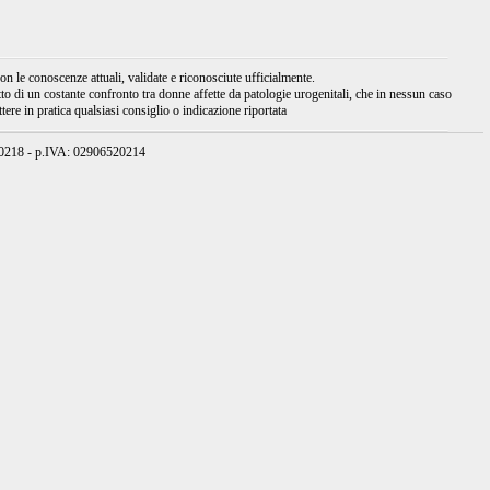
 le conoscenze attuali, validate e riconosciute ufficialmente.
tto di un costante confronto tra donne affette da patologie urogenitali, che in nessun caso
ere in pratica qualsiasi consiglio o indicazione riportata
950218 - p.IVA: 02906520214