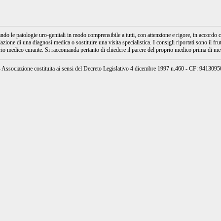
e patologie uro-genitali in modo comprensibile a tutti, con attenzione e rigore, in accordo con
ione di una diagnosi medica o sostituire una visita specialistica. I consigli riportati sono il fru
prio medico curante. Si raccomanda pertanto di chiedere il parere del proprio medico prima di mett
ssociazione costituita ai sensi del Decreto Legislativo 4 dicembre 1997 n.460 - CF: 94130