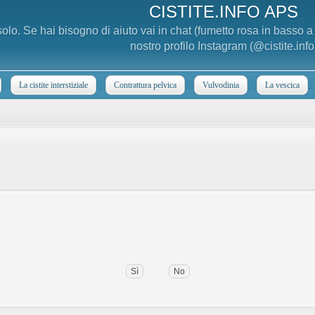
CISTITE.INFO APS
 solo. Se hai bisogno di aiuto vai in chat (fumetto rosa in basso 
nostro profilo Instagram (@cistite.info
La cistite interstiziale
Contrattura pelvica
Vulvodinia
La vescica