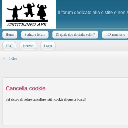
Il forum dedicato alla cistite e non
Home
Scrittura forum
Di quale tipo di cistite soffri?
Il D-mannosio
FAQ
Iscriviti
Login
Indice
Cancella cookie
Sei sicuro di volere cancellare tutti i cookie di questa board?