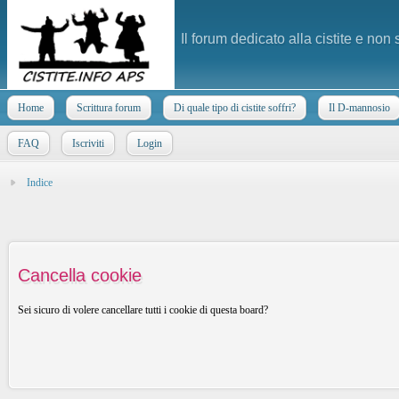
Il forum dedicato alla cistite e non
Home
Scrittura forum
Di quale tipo di cistite soffri?
Il D-mannosio
FAQ
Iscriviti
Login
Indice
Cancella cookie
Sei sicuro di volere cancellare tutti i cookie di questa board?