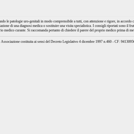
e patologie uro-genitali in modo comprensibile a tutti, con attenzione e rigore, in accordo con
ione di una diagnosi medica o sostituire una visita specialistica. I consigli riportati sono il fru
prio medico curante. Si raccomanda pertanto di chiedere il parere del proprio medico prima di mett
ssociazione costituita ai sensi del Decreto Legislativo 4 dicembre 1997 n.460 - CF: 94130