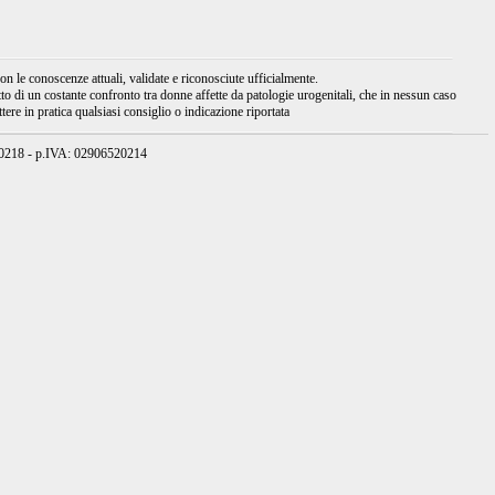
 le conoscenze attuali, validate e riconosciute ufficialmente.
tto di un costante confronto tra donne affette da patologie urogenitali, che in nessun caso
ere in pratica qualsiasi consiglio o indicazione riportata
950218 - p.IVA: 02906520214