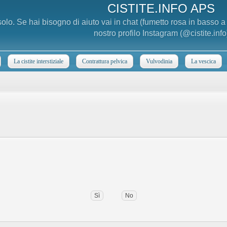
CISTITE.INFO APS
 solo. Se hai bisogno di aiuto vai in chat (fumetto rosa in basso 
nostro profilo Instagram (@cistite.info
La cistite interstiziale
Contrattura pelvica
Vulvodinia
La vescica