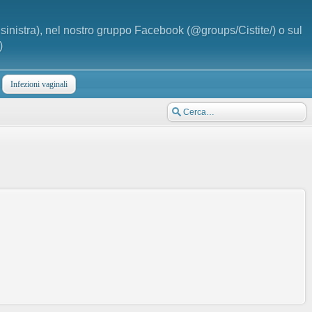
a sinistra), nel nostro gruppo Facebook (@groups/Cistite/) o sul
)
Infezioni vaginali