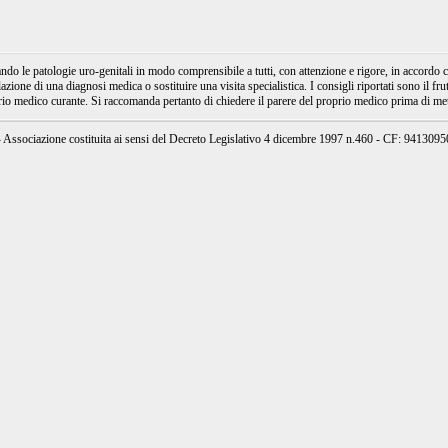
e patologie uro-genitali in modo comprensibile a tutti, con attenzione e rigore, in accordo con
ione di una diagnosi medica o sostituire una visita specialistica. I consigli riportati sono il fru
prio medico curante. Si raccomanda pertanto di chiedere il parere del proprio medico prima di mett
ssociazione costituita ai sensi del Decreto Legislativo 4 dicembre 1997 n.460 - CF: 94130