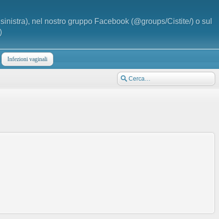
a sinistra), nel nostro gruppo Facebook (@groups/Cistite/) o sul
)
Infezioni vaginali