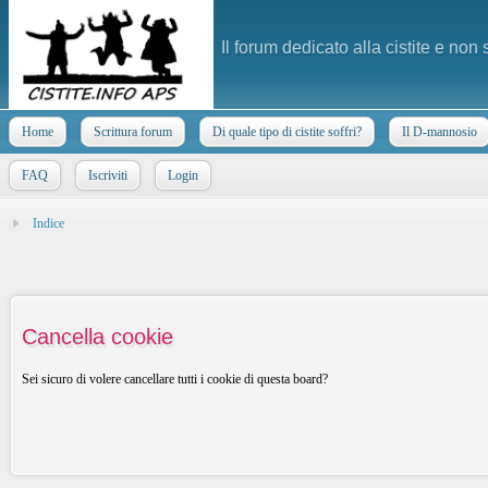
Il forum dedicato alla cistite e non
Home
Scrittura forum
Di quale tipo di cistite soffri?
Il D-mannosio
FAQ
Iscriviti
Login
Indice
Cancella cookie
Sei sicuro di volere cancellare tutti i cookie di questa board?