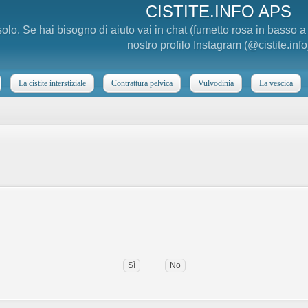
CISTITE.INFO APS
 solo. Se hai bisogno di aiuto vai in chat (fumetto rosa in basso 
nostro profilo Instagram (@cistite.info
La cistite interstiziale
Contrattura pelvica
Vulvodinia
La vescica