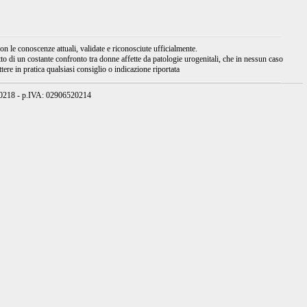
 le conoscenze attuali, validate e riconosciute ufficialmente.
tto di un costante confronto tra donne affette da patologie urogenitali, che in nessun caso
ere in pratica qualsiasi consiglio o indicazione riportata
950218 - p.IVA: 02906520214