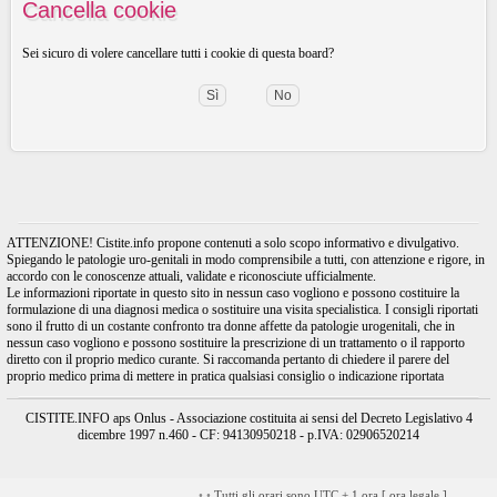
Cancella cookie
Sei sicuro di volere cancellare tutti i cookie di questa board?
ATTENZIONE! Cistite.info propone contenuti a solo scopo informativo e divulgativo.
Spiegando le patologie uro-genitali in modo comprensibile a tutti, con attenzione e rigore, in
accordo con le conoscenze attuali, validate e riconosciute ufficialmente.
Le informazioni riportate in questo sito in nessun caso vogliono e possono costituire la
formulazione di una diagnosi medica o sostituire una visita specialistica. I consigli riportati
sono il frutto di un costante confronto tra donne affette da patologie urogenitali, che in
nessun caso vogliono e possono sostituire la prescrizione di un trattamento o il rapporto
diretto con il proprio medico curante. Si raccomanda pertanto di chiedere il parere del
proprio medico prima di mettere in pratica qualsiasi consiglio o indicazione riportata
CISTITE.INFO aps Onlus - Associazione costituita ai sensi del Decreto Legislativo 4
dicembre 1997 n.460 - CF: 94130950218 - p.IVA: 02906520214
•
•
Tutti gli orari sono UTC + 1 ora [
ora legale
]