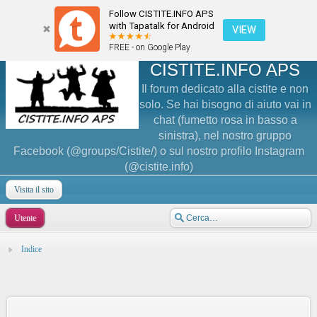
Follow CISTITE.INFO APS
with Tapatalk for Android
VIEW
FREE - on Google Play
CISTITE.INFO APS
Il forum dedicato alla cistite e non
solo. Se hai bisogno di aiuto vai in
chat (fumetto rosa in basso a
sinistra), nel nostro gruppo
Facebook (@groups/Cistite/) o sul nostro profilo Instagram
(@cistite.info)
Visita il sito
Utente
Indice