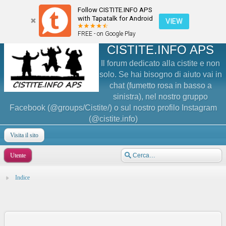
Follow CISTITE.INFO APS
with Tapatalk for Android
VIEW
FREE - on Google Play
CISTITE.INFO APS
Il forum dedicato alla cistite e non
solo. Se hai bisogno di aiuto vai in
chat (fumetto rosa in basso a
sinistra), nel nostro gruppo
Facebook (@groups/Cistite/) o sul nostro profilo Instagram
(@cistite.info)
Visita il sito
Utente
Indice