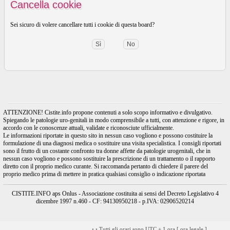
Cancella cookie
Sei sicuro di volere cancellare tutti i cookie di questa board?
ATTENZIONE! Cistite.info propone contenuti a solo scopo informativo e divulgativo.
Spiegando le patologie uro-genitali in modo comprensibile a tutti, con attenzione e rigore, in
accordo con le conoscenze attuali, validate e riconosciute ufficialmente.
Le informazioni riportate in questo sito in nessun caso vogliono e possono costituire la
formulazione di una diagnosi medica o sostituire una visita specialistica. I consigli riportati
sono il frutto di un costante confronto tra donne affette da patologie urogenitali, che in
nessun caso vogliono e possono sostituire la prescrizione di un trattamento o il rapporto
diretto con il proprio medico curante. Si raccomanda pertanto di chiedere il parere del
proprio medico prima di mettere in pratica qualsiasi consiglio o indicazione riportata
CISTITE.INFO aps Onlus - Associazione costituita ai sensi del Decreto Legislativo 4
dicembre 1997 n.460 - CF: 94130950218 - p.IVA: 02906520214
•
•
Tutti gli orari sono UTC + 1 ora [
ora legale
]