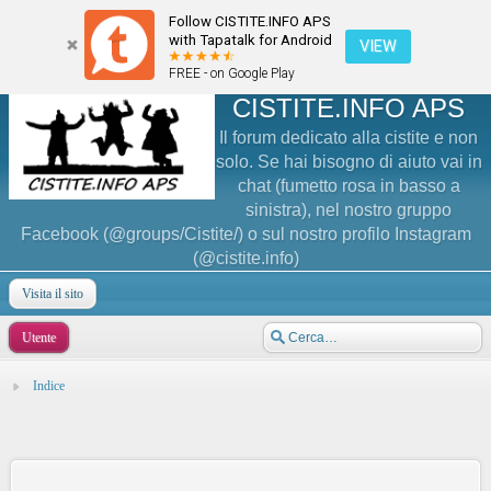
Follow CISTITE.INFO APS
with Tapatalk for Android
VIEW
FREE - on Google Play
CISTITE.INFO APS
Il forum dedicato alla cistite e non
solo. Se hai bisogno di aiuto vai in
chat (fumetto rosa in basso a
sinistra), nel nostro gruppo
Facebook (@groups/Cistite/) o sul nostro profilo Instagram
(@cistite.info)
Visita il sito
Utente
Indice