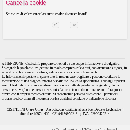
Cancella cookie
Sei sicuro di volere cancellare tutti i cookie di questa board?
ATTENZIONE! Cistite.info propone contenuti a solo scopo informativo e divulgativo.
Spiegando le patologie uro-genitali in modo comprensibile a tutti, con attenzione e rigore, in
accordo con le conoscenze attuali, validate e riconosciute ufficialmente.
Le informazioni riportate in questo sito in nessun caso vogliono e possono costituire la
formulazione di una diagnosi medica o sostituire una visita specialistica. I consigli riportati
sono il frutto di un costante confronto tra donne affette da patologie urogenitali, che in
nessun caso vogliono e possono sostituire la prescrizione di un trattamento o il rapporto
diretto con il proprio medico curante. Si raccomanda pertanto di chiedere il parere del
proprio medico prima di mettere in pratica qualsiasi consiglio o indicazione riportata
CISTITE.INFO aps Onlus - Associazione costituita ai sensi del Decreto Legislativo 4
dicembre 1997 n.460 - CF: 94130950218 - p.IVA: 02906520214
•
•
Tutti gli orari sono UTC + 1 ora [
ora legale
]