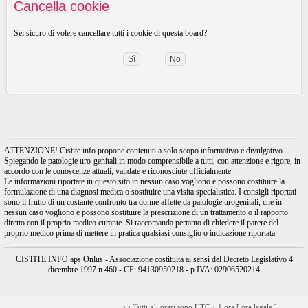
Cancella cookie
Sei sicuro di volere cancellare tutti i cookie di questa board?
ATTENZIONE! Cistite.info propone contenuti a solo scopo informativo e divulgativo.
Spiegando le patologie uro-genitali in modo comprensibile a tutti, con attenzione e rigore, in
accordo con le conoscenze attuali, validate e riconosciute ufficialmente.
Le informazioni riportate in questo sito in nessun caso vogliono e possono costituire la
formulazione di una diagnosi medica o sostituire una visita specialistica. I consigli riportati
sono il frutto di un costante confronto tra donne affette da patologie urogenitali, che in
nessun caso vogliono e possono sostituire la prescrizione di un trattamento o il rapporto
diretto con il proprio medico curante. Si raccomanda pertanto di chiedere il parere del
proprio medico prima di mettere in pratica qualsiasi consiglio o indicazione riportata
CISTITE.INFO aps Onlus - Associazione costituita ai sensi del Decreto Legislativo 4
dicembre 1997 n.460 - CF: 94130950218 - p.IVA: 02906520214
•
•
Tutti gli orari sono UTC + 1 ora [
ora legale
]