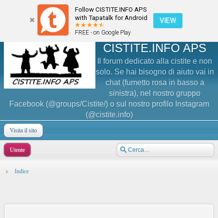
Follow CISTITE.INFO APS
with Tapatalk for Android
VIEW
FREE - on Google Play
CISTITE.INFO APS
Il forum dedicato alla cistite e non
solo. Se hai bisogno di aiuto vai in
chat (fumetto rosa in basso a
sinistra), nel nostro gruppo
Facebook (@groups/Cistite/) o sul nostro profilo Instagram
(@cistite.info)
Visita il sito
Utente
Indice