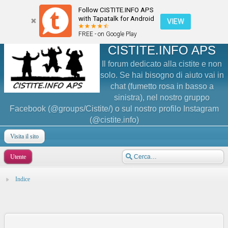
Follow CISTITE.INFO APS
with Tapatalk for Android
VIEW
FREE - on Google Play
CISTITE.INFO APS
Il forum dedicato alla cistite e non
solo. Se hai bisogno di aiuto vai in
chat (fumetto rosa in basso a
sinistra), nel nostro gruppo
Facebook (@groups/Cistite/) o sul nostro profilo Instagram
(@cistite.info)
Visita il sito
Utente
Indice