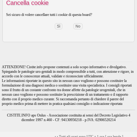
Cancella cookie
Sei sicuro di volere cancellare tutti i cookie di questa board?
ATTENZIONE! Cistite.info propone contenuti a solo scopo informativo e divulgativo.
Spiegando le patologie uro-genitali in modo comprensibile a tutti, con attenzione e rigore, in
accordo con le conoscenze attuali, validate e riconosciute ufficialmente.
Le informazioni riportate in questo sito in nessun caso vogliono e possono costituire la
formulazione di una diagnosi medica o sostituire una visita specialistica. I consigli riportati
sono il frutto di un costante confronto tra donne affette da patologie urogenitali, che in
nessun caso vogliono e possono sostituire la prescrizione di un trattamento o il rapporto
diretto con il proprio medico curante. Si raccomanda pertanto di chiedere il parere del
proprio medico prima di mettere in pratica qualsiasi consiglio o indicazione riportata
CISTITE.INFO aps Onlus - Associazione costituita ai sensi del Decreto Legislativo 4
dicembre 1997 n.460 - CF: 94130950218 - p.IVA: 02906520214
•
•
Tutti gli orari sono UTC + 1 ora [
ora legale
]