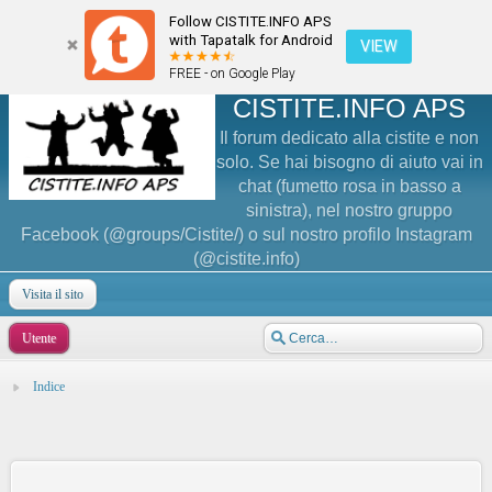
Follow CISTITE.INFO APS
with Tapatalk for Android
VIEW
FREE - on Google Play
CISTITE.INFO APS
Il forum dedicato alla cistite e non
solo. Se hai bisogno di aiuto vai in
chat (fumetto rosa in basso a
sinistra), nel nostro gruppo
Facebook (@groups/Cistite/) o sul nostro profilo Instagram
(@cistite.info)
Visita il sito
Utente
Indice